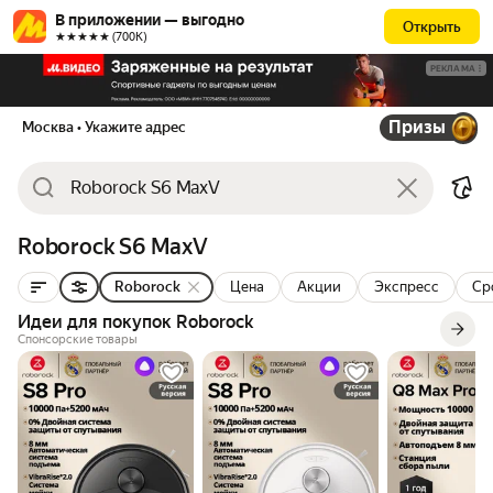
В приложении — выгодно
Открыть
★★★★★ (700К)
РЕКЛАМА
Призы
Москва
• Укажите адрес
Roborock S6 MaxV
Roborock
Цена
Акции
Экспресс
Ср
Идеи для покупок Roborock
Спонсорские товары